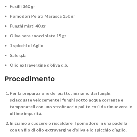
Fusilli 360 gr
Pomodori Pelati Marasca 150 gr
Funghi misti 40 gr
Olive nere snocciolate 15 gr
1 spicchi di Aglio
Sale q.b.
Olio extravergine d’oliva q.b.
Procedimento
Per la preparazione del piatto, iniziamo dai funghi:
sciacquate velocemente i funghi
sotto acqua corrente e
tamponateli con uno strofinaccio pulito così da rimuovere le
ultime impurità.
Iniziamo a cuocere o
riscaldare il pomodoro in una padella
con un filo di olio extravergine d’oliva e lo spicchio d’aglio.