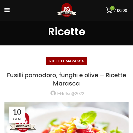
0
/
€
0.00
Ricette
RICETTE MARASCA
Fusilli pomodoro, funghi e olive – Ricette
Marasca
M4r4sc@2022
10
GEN