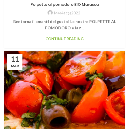
Polpette al pomodoro BIO Marasca
M4r4sc@2022
Bentornati amanti del gusto! Le nostre POLPETTE AL
POMODORO e la n...
CONTINUE READING
11
MAR