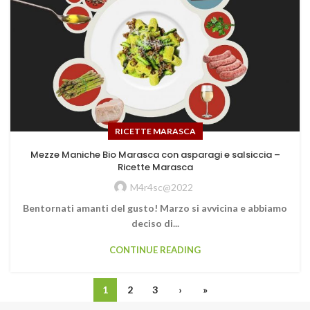
RICETTE MARASCA
Mezze Maniche Bio Marasca con asparagi e salsiccia –
Ricette Marasca
M4r4sc@2022
Bentornati amanti del gusto! Marzo si avvicina e abbiamo
deciso di...
CONTINUE READING
1
2
3
›
»