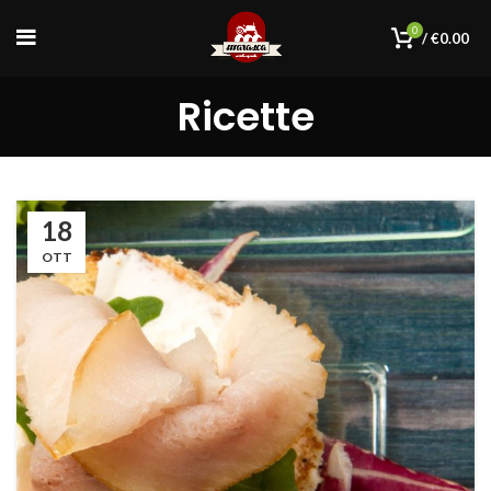
0
/
€
0.00
Ricette
18
OTT