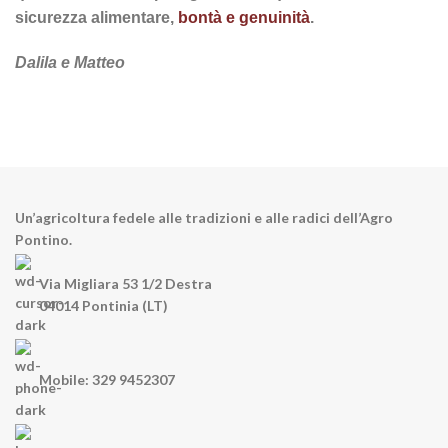
sicurezza alimentare,
bontà e genuinità
.
Dalila e Matteo
Un’agricoltura fedele alle tradizioni e alle radici dell’Agro
Pontino.
Via Migliara 53 1/2 Destra
04014 Pontinia (LT)
Mobile: 329 9452307