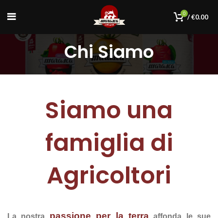
0
/
€
0.00
Chi Siamo
Siamo una
famiglia di
Agricoltori
passione per la terra
La nostra
affonda le sue