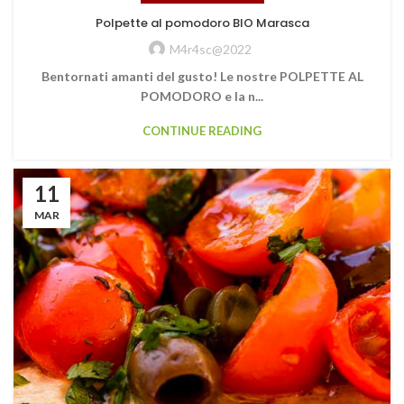
Polpette al pomodoro BIO Marasca
M4r4sc@2022
Bentornati amanti del gusto! Le nostre POLPETTE AL
POMODORO e la n...
CONTINUE READING
11
MAR