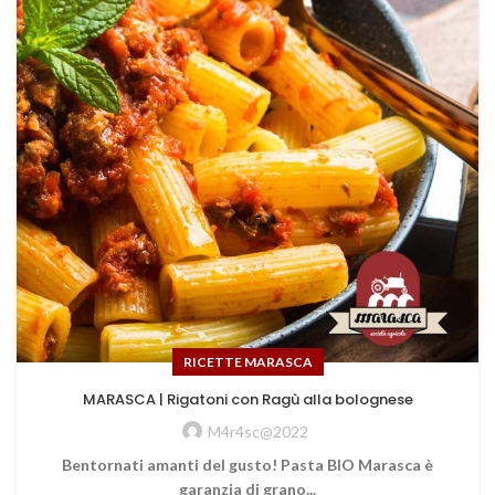
RICETTE MARASCA
MARASCA | Rigatoni con Ragù alla bolognese
M4r4sc@2022
Bentornati amanti del gusto! Pasta BIO Marasca è
garanzia di grano...