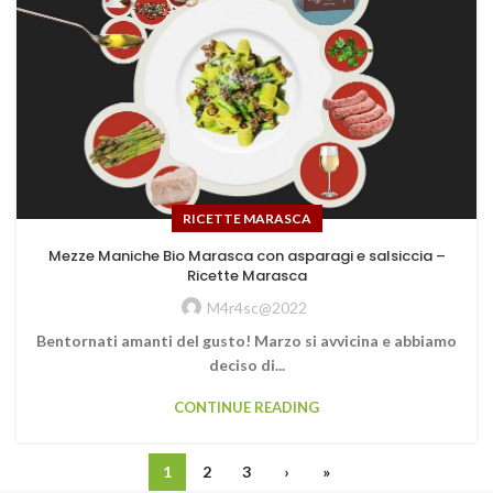
RICETTE MARASCA
Mezze Maniche Bio Marasca con asparagi e salsiccia –
Ricette Marasca
M4r4sc@2022
Bentornati amanti del gusto! Marzo si avvicina e abbiamo
deciso di...
CONTINUE READING
1
2
3
›
»