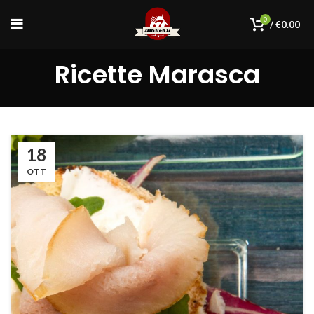
0
/
€
0.00
Ricette Marasca
18
OTT