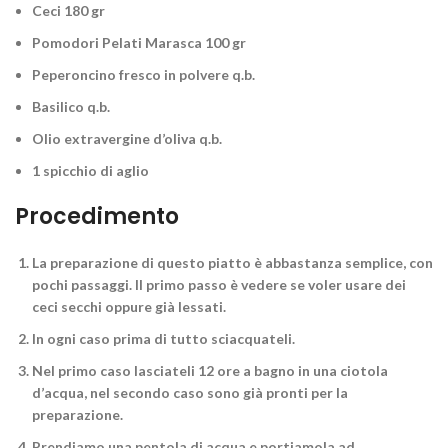
Ceci 180 gr
Pomodori Pelati Marasca 100 gr
Peperoncino fresco in polvere q.b.
Basilico q.b.
Olio extravergine d’oliva q.b.
1 spicchio di aglio
Procedimento
La preparazione di questo piatto è abbastanza semplice, con
pochi passaggi. Il primo passo
è vedere se voler usare dei
ceci secchi oppure già lessati
.
In ogni caso
prima di tutto sciacquateli
.
Nel primo caso lasciateli 12 ore a bagno in una ciotola
d’acqua
, nel secondo caso sono già pronti per la
preparazione.
Prendiamo una pentola di acqua e
portiamola ad