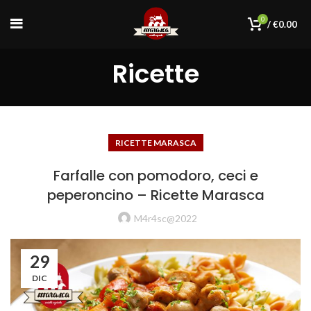
0
/
€
0.00
Ricette
RICETTE MARASCA
Farfalle con pomodoro, ceci e
peperoncino – Ricette Marasca
M4r4sc@2022
29
DIC