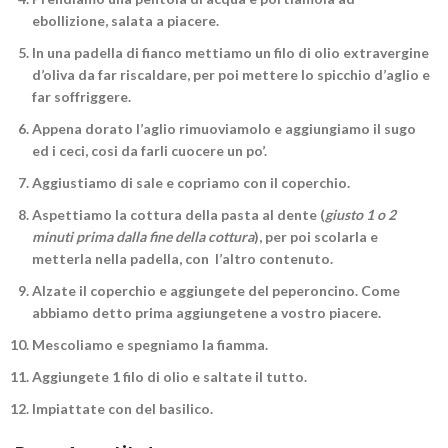
ebollizione
, salata a piacere.
In una padella di fianco
mettiamo un filo di olio extravergine
d’oliva da far riscaldare, per poi mettere lo spicchio d’aglio e
far soffriggere.
Appena dorato l’aglio
rimuoviamolo e aggiungiamo il sugo
ed i ceci, cosi da farli cuocere un po’.
Aggiustiamo di sale e copriamo con il coperchio.
Aspettiamo la cottura della pasta al dente
(
giusto 1 o 2
minuti prima dalla fine della cottura
), per poi scolarla e
metterla nella padella, con l’altro contenuto.
Alzate il coperchio e
aggiungete del peperoncino
. Come
abbiamo detto prima aggiungetene a vostro piacere.
Mescoliamo
e spegniamo la fiamma.
Aggiungete 1 filo di olio e
saltate il tutto
.
Impiattate
con del basilico
.