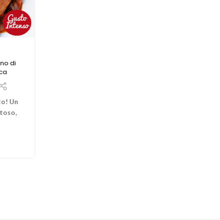
no di
ca
to! Un
toso,