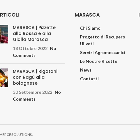
ARTICOLI
MARASCA
MARASCA | Pizzette
Chi Siamo
alla Rossa e alla
Progetto di Recupero
Gialla Marasca
Uliveti
18 Ottobre 2022
No
Servizi Agromeccanici
Comments
Le Nostre Ricette
News
MARASCA | Rigatoni
con Ragù alla
Contatti
bolognese
30 Settembre 2022
No
Comments
MMERCE SOLUTIONS.