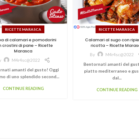
RICETTE MARASCA
RICETTE MARASCA
a di calamari e pomodorini
Calamari al sugo con ripie
 crostini di pane – Ricette
ricotta – Ricette Maras
Marasca
By
M4r4sc@2022
y
M4r4sc@2022
Bentornati amanti del gus
rnati amanti del gusto! Oggi
piatto mediterraneo e gus
mo di uno splendido second...
dal...
CONTINUE READING
CONTINUE READING