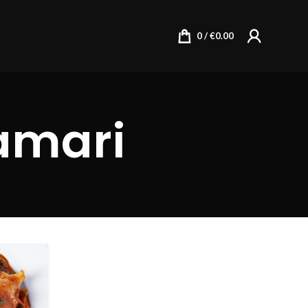
0
/
€
0.00
amari