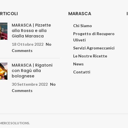
ARTICOLI
MARASCA
MARASCA | Pizzette
Chi Siamo
alla Rossa e alla
Progetto di Recupero
Gialla Marasca
Uliveti
18 Ottobre 2022
No
Servizi Agromeccanici
Comments
Le Nostre Ricette
News
MARASCA | Rigatoni
con Ragù alla
Contatti
bolognese
30 Settembre 2022
No
Comments
MMERCE SOLUTIONS.