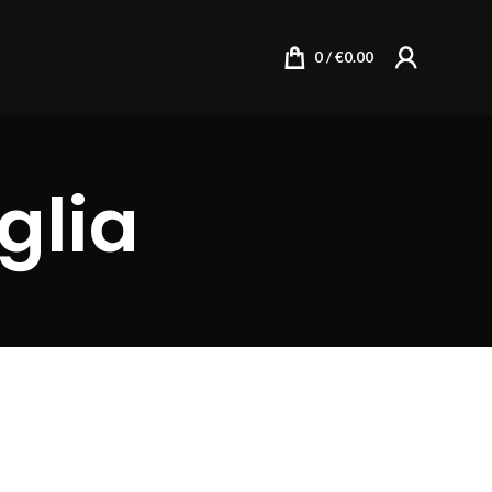
0
/
€
0.00
glia