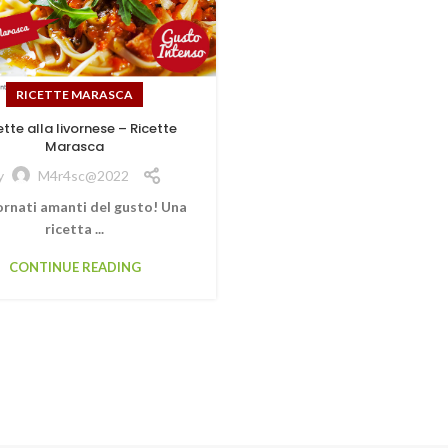
RICETTE MARASCA
tte alla livornese – Ricette
Marasca
y
M4r4sc@2022
rnati amanti del gusto! Una
ricetta ...
CONTINUE READING