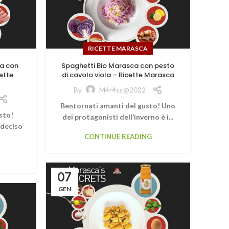
RICETTE MARASCA
a con
Spaghetti Bio Marasca con pesto
ette
di cavolo viola – Ricette Marasca
By
M4r4sc@2022
Bentornati amanti del gusto! Uno
sto!
dei protagonisti dell’inverno è i...
 deciso
CONTINUE READING
07
GEN