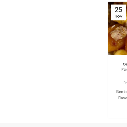
25
NOV
Or
Pa
B
Bento
l’inv