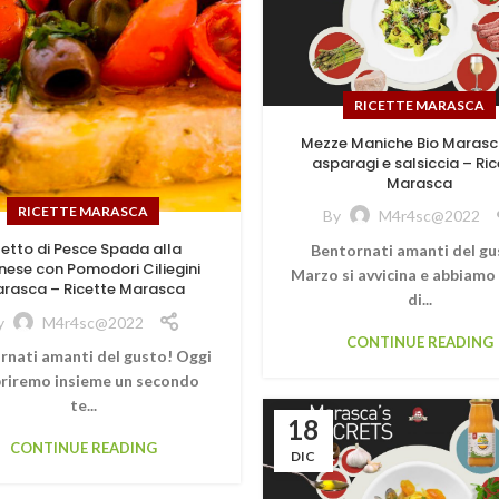
RICETTE MARASCA
Mezze Maniche Bio Marasc
asparagi e salsiccia – Ric
Marasca
RICETTE MARASCA
By
M4r4sc@2022
letto di Pesce Spada alla
Bentornati amanti del gu
rnese con Pomodori Ciliegini
Marzo si avvicina e abbiamo
rasca – Ricette Marasca
di...
y
M4r4sc@2022
CONTINUE READING
rnati amanti del gusto! Oggi
riremo insieme un secondo
te...
18
CONTINUE READING
DIC