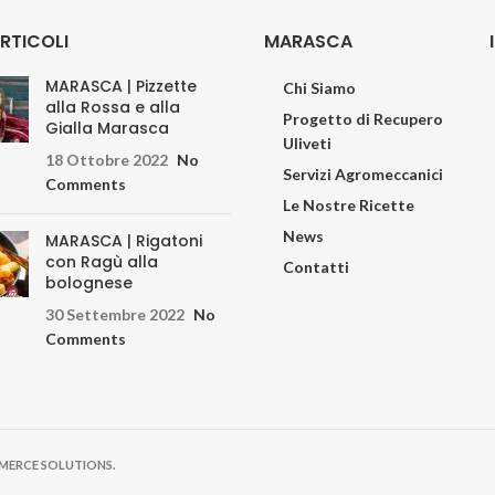
ARTICOLI
MARASCA
MARASCA | Pizzette
Chi Siamo
alla Rossa e alla
Progetto di Recupero
Gialla Marasca
Uliveti
18 Ottobre 2022
No
Servizi Agromeccanici
Comments
Le Nostre Ricette
News
MARASCA | Rigatoni
con Ragù alla
Contatti
bolognese
30 Settembre 2022
No
Comments
MMERCE SOLUTIONS.