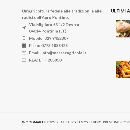
ULTIMI 
Un’agricoltura fedele alle tradizioni e alle
radici dell’Agro Pontino.
Via Migliara 53 1/2 Destra
04014 Pontinia (LT)
Mobile: 329 9452307
Fisso: 0773 1888428
Email: info@marascagricola.it
REA: LT – 205850
WOODMART
2022 CREATED BY
XTEMOS STUDIO
. PREMIUM E-CO