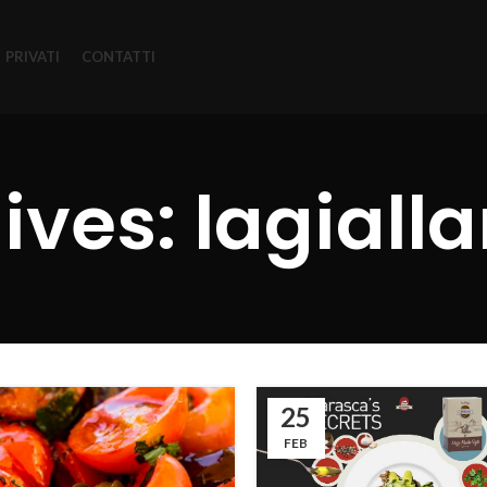
PRIVATI
CONTATTI
ives: lagial
25
FEB