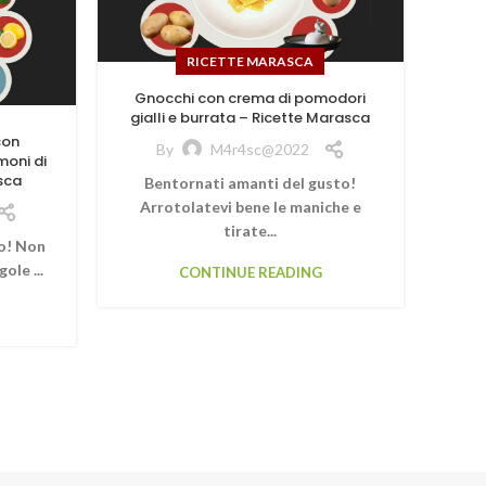
RICETTE MARASCA
Gnocchi con crema di pomodori
gialli e burrata – Ricette Marasca
con
By
M4r4sc@2022
moni di
sca
Bentornati amanti del gusto!
Arrotolatevi bene le maniche e
tirate...
o! Non
ole ...
CONTINUE READING