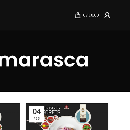
0
/
€
0.00
lamarasca
04
FEB