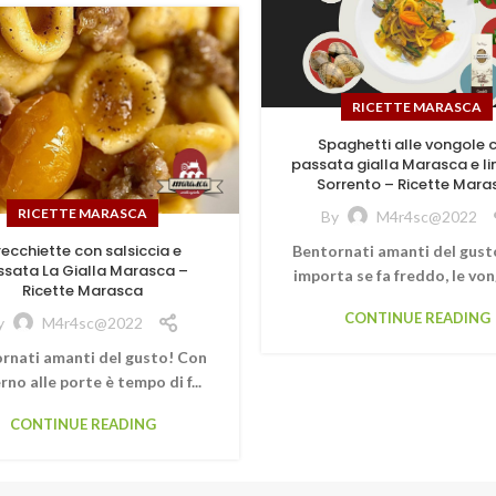
RICETTE MARASCA
Spaghetti alle vongole 
passata gialla Marasca e li
Sorrento – Ricette Mara
RICETTE MARASCA
By
M4r4sc@2022
ecchiette con salsiccia e
Bentornati amanti del gust
ssata La Gialla Marasca –
importa se fa freddo, le vong
Ricette Marasca
CONTINUE READING
y
M4r4sc@2022
rnati amanti del gusto! Con
erno alle porte è tempo di f...
CONTINUE READING