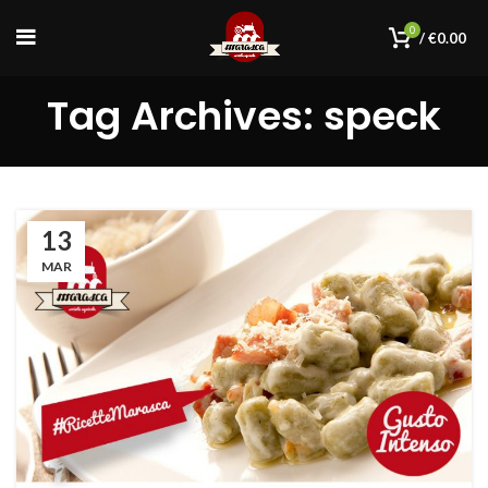
0
/
€
0.00
Tag Archives: speck
13
MAR