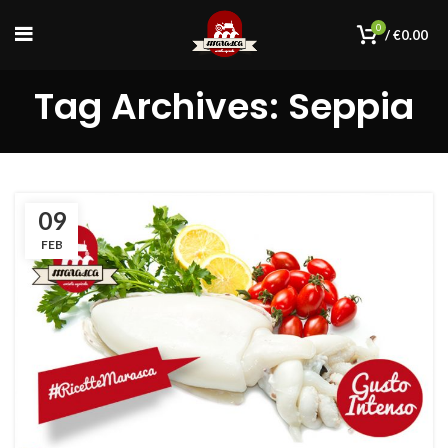
0
/
€
0.00
Tag Archives: Seppia
09
FEB