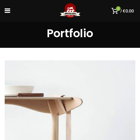
0
/
€
0.00
Portfolio