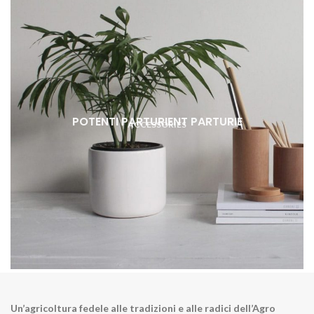
POTENTI PARTURIENT PARTURIE
ACCESSORIES
Un’agricoltura fedele alle tradizioni e alle radici dell’Agro